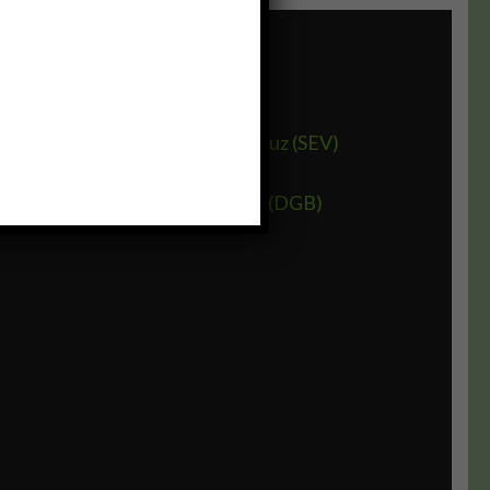
TIOS DE INTERES
cretaria de Educación de Veracruz (SEV)
rección General de Bachillerato (DGB)