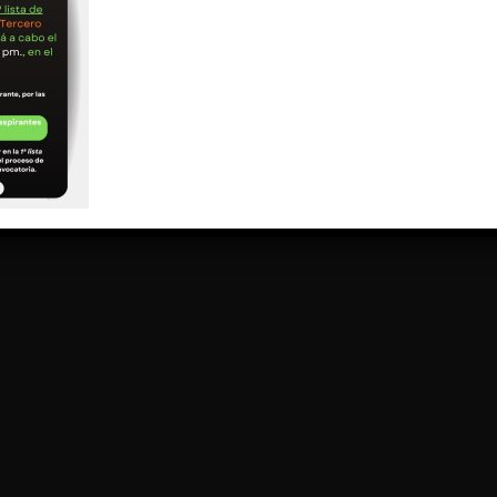
¿CÓMO LLEGAR?
SI
Se
Di