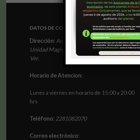
DATOS DE CONTACTO
Dirección:
Av. Adolfo Ruiz Cortines 2901,
Unidad Magisterial, 91010 Xalapa-Enríquez,
Ver.
Horario de Atencion:
Lunes a viernes en horario de 15:00 a 20:00
hrs
Teléfono:
2281082070
Correo electrónico: